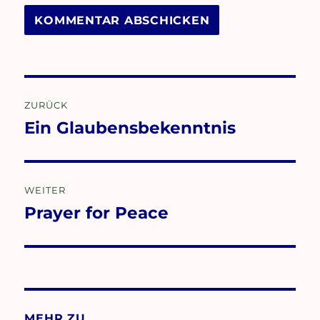
Beitragsnavigation
ZURÜCK
Ein Glaubensbekenntnis
Vorheriger
Beitrag:
WEITER
Prayer for Peace
Nächster
Beitrag:
MEHR ZU …